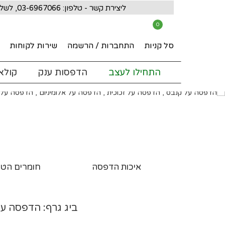
ליצירת קשר - טלפון: 03-6967066, לשליחת מייל: big_graf@netvision.net.il |
0
סל קניות
התחברות / הרשמה
שירות לקוחות
התחילו לעצב
הדפסות ענק
קולאז
איכות הדפסה
חומרים הטו
ביג גרף: הדפסה על