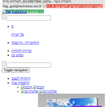
ליצירת קשר - טלפון: 03-6967066, לשליחת מייל:
לעמוד המתנות והמוצרים לחצו כאן ⭐ >>
|
big_graf@netvision.net.il |
לעיצוב פוסטרים לחצו כאן >>
0
סל קניות
התחברות / הרשמה
שירות לקוחות
שמש נט
Toggle navigation
התחילו לעצב
הדפסות ענק