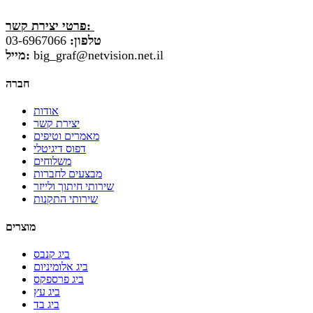
פרטי יצירת קשר:
טלפון:
03-6967066
big_graf@netvision.net.il
מייל:
חברה
אודות
יצירת קשר
מאמרים וטיפים
דפוס דיגיטלי
משלוחים
מבצעים לחברות
שירותי חיתוך ולייזר
שירותי התקנות
מוצרים
ביג קנבס
ביג אלומיניום
ביג פרספקס
ביג עץ
ביג בד