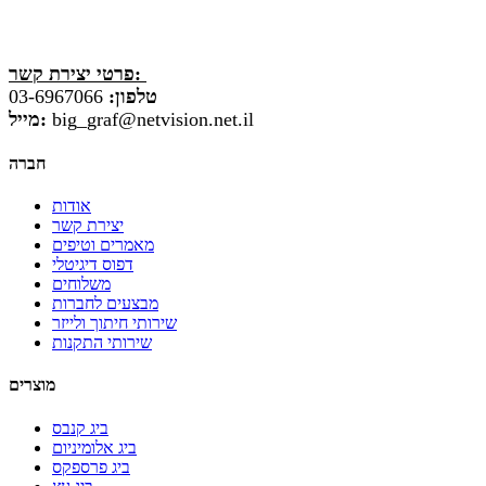
פרטי יצירת קשר:
טלפון:
03-6967066
big_graf@netvision.net.il
מייל:
חברה
אודות
יצירת קשר
מאמרים וטיפים
דפוס דיגיטלי
משלוחים
מבצעים לחברות
שירותי חיתוך ולייזר
שירותי התקנות
מוצרים
ביג קנבס
ביג אלומיניום
ביג פרספקס