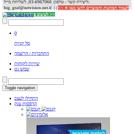
ליצירת קשר - טלפון: 03-6967066, לשליחת מייל:
לעמוד המתנות והמוצרים לחצו כאן ⭐ >>
|
big_graf@netvision.net.il |
לעיצוב פוסטרים לחצו כאן >>
0
סל קניות
התחברות / הרשמה
שירות לקוחות
שמש נט
Toggle navigation
התחילו לעצב
הדפסות ענק