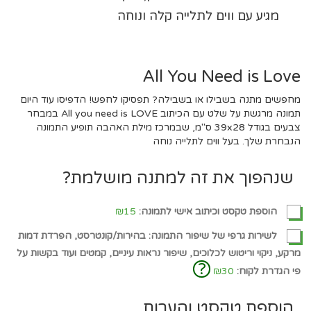
מגיע עם ווים לתלייה קלה ונוחה
All You Need is Love
מחפשים מתנה בשבילו או בשבילה? תפסיקו לחפש! הדפיסו עוד היום
תמונה מרגשת על שלט עם הכיתוב All you need is LOVE במבחר
צבעים בגודל 39x28 ס"מ, שבמרכז מילת האהבה תופיע התמונה
הנבחרת שלך. בעל ווים לתלייה נוחה
שנהפוך את זה למתנה מושלמת?
הוספת טקסט וכיתוב אישי לתמונה:
₪15
לשירות גרפי של שיפור התמונה: בהירות/קונטרסט, הפרדת דמות
מרקע, ניקוי וריטוש לכלוכים, שיפור נראות עיניים, קמטים ועוד בקשות על
?
פי הגדרת לקוח:
₪30
הוספת טקסט והערות